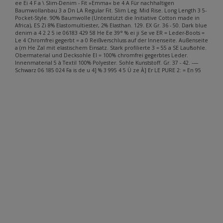
ee Ei 4 F a \ Slim-Denim - Fit »Emma« be 4 A Für nachhaltigen
Baumwollanbau 3 a Dn LA Regular Fit. Slim Leg. Mid Rise. Long Length 3 5-
Pocket-Style. 90% Baumwolle (Unterstützt die Initiative Cotton made in
Africa), ES Zi 8% Elastomultiester, 2% Elasthan. 129. EX Gr. 36 - 50. Dark blue
denim a 4 2 2 5 ie 06183 429 58 He Ee 39° % ei ji Se ve ER = Leder-Boots =
Le 4 Chromfrei gegerbt = a 0 Reißverschluss auf der Innenseite. Außenseite
a (rn He Zal mit elastischem Einsatz. Stark profilierte 3 = 55 a SE Laufsohle.
Obermaterial und Decksohle El = 100% chromfrei gegerbtes Leder.
Innenmaterial 5 à Textil 100% Polyester. Sohle Kunststoff. Gr. 37 - 42. -—
Schwarz 06 185 024 Fa is de u 4] % 3 995 4 5 Ù ze À] Er LE PURE 2: = En 95