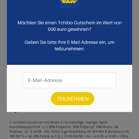
22
23
24
25
26
27
28
29
30
31
32
33
34
35
36
37
38
39
40
41
42
43
44
45
46
47
48
49
50
51
52
53
54
55
56
57
58
59
60
61
62
63
64
65
66
67
68
69
70
71
72
73
74
75
76
77
78
79
80
81
82
83
84
85
86
87
88
89
90
91
92
93
94
95
96
97
98
99
100
101
102
103
104
105
106
107
108
109
110
111
112
113
114
115
116
117
118
119
120
121
122
123
124
125
126
127
128
129
130
131
132
133
134
135
136
137
138
139
140
141
142
143
144
145
146
147
148
149
150
151
152
153
154
155
156
Weiter
Andere Inhalte gefunden auf der
Seite
Bitte beachten Sie, dass dieser Text automatisch generiert wird und
möglicherweise Fehler enthält
3; Grobstrickpullover mit Wolle 3 Hochwertige, haarige Optik.
Rundhalsausschnitt. cl 2 58% Polyamid, 30% Polyacryl, 10% Wolle, 2%
Elasthan. Gr. S 36/38 - XXL 52/54. k ge Kobaltblau 06 184 959 N Bordeaux 06
189 597 5 =. Je 29% f ed & es 3 jk | 2 9 © Bid Mi 1 & I: zi it 35: a ‘4 HE = I IM a